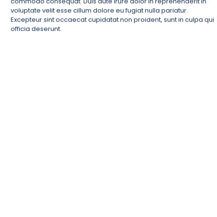
commodo consequat. Duis aute irure dolor in reprehenderit in
voluptate velit esse cillum dolore eu fugiat nulla pariatur.
Excepteur sint occaecat cupidatat non proident, sunt in culpa qui
officia deserunt.
Travel safely, explore the world