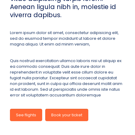
Aenean ligula nibh in, molestie id
viverra dapibus.
Lorem ipsum dolor sit amet, consectetur adipisicing elit,
sed do eiusmod tempor incididunt ut labore et dolore
magna aliqua. Ut enim ad minim veniam,
Quis nostrud exercitation ullamco laboris nisi ut aliquip ex
ea commodo consequat. Duis aute irure dolor in
reprehenderit in voluptate velit esse cillum dolore eu
fugiat nulla pariatur. Excepteur sint occaecat cupidatat
non proident, sunt in culpa qui officia deserunt mollit anim
id est laborum. Sed ut perspiciatis unde omnis iste natus
error sit voluptatem accusantium doloremque
See flights
Book your ticket